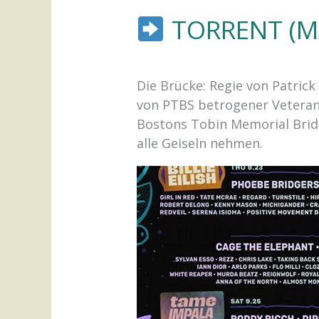
TORRENT (M
Die Brücke: Regie von Patric
von PTBS betrogener Veteran 
Bostons Tobin Memorial Bridg
alle Geiseln nehmen.