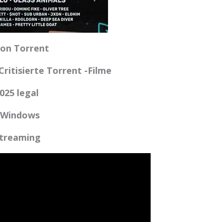
ion Torrent
Critisierte Torrent -Filme
025 legal
r Windows
Streaming