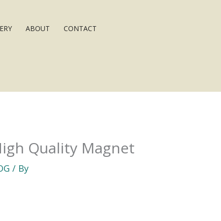
ERY
ABOUT
CONTACT
High Quality Magnet
OG
/ By