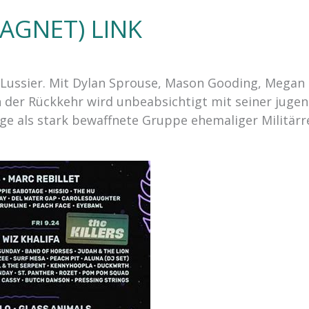
AGNET) LINK
k Lussier. Mit Dylan Sprouse, Mason Gooding, Megan 
der Rückkehr wird unbeabsichtigt mit seiner jugen
e als stark bewaffnete Gruppe ehemaliger Militärre