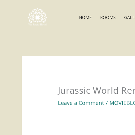
Skip
to
HOME
ROOMS
GALL
content
Jurassic World Re
Leave a Comment
/
MOVIEBL