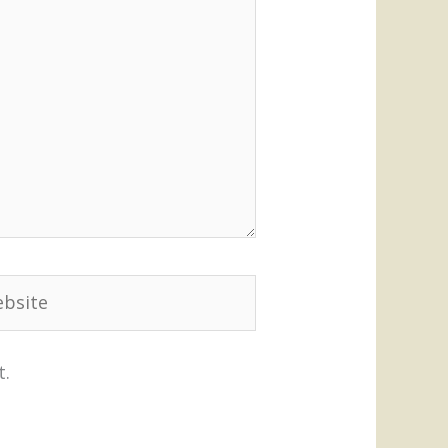
site
t.