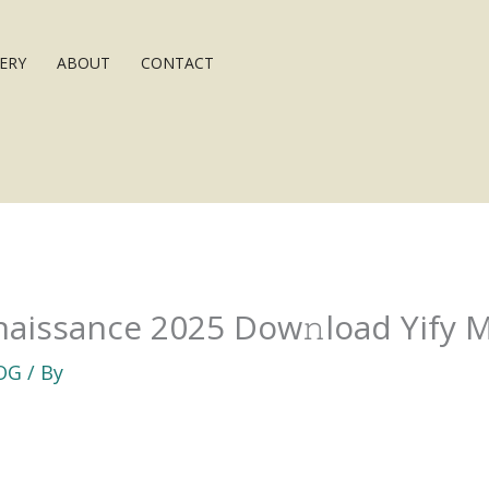
ERY
ABOUT
CONTACT
naissance 2025 Dow𝚗load Yify 
OG
/ By