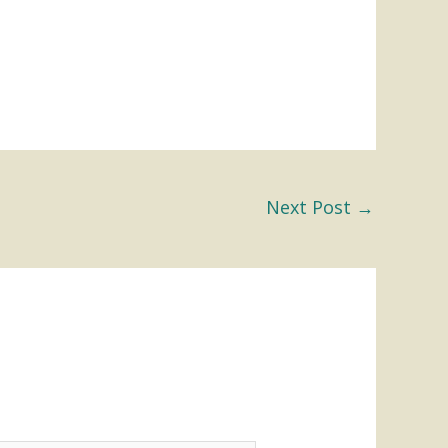
Next Post
→